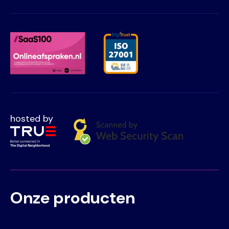
hosted by
Onze producten
Voet
Primair
menu