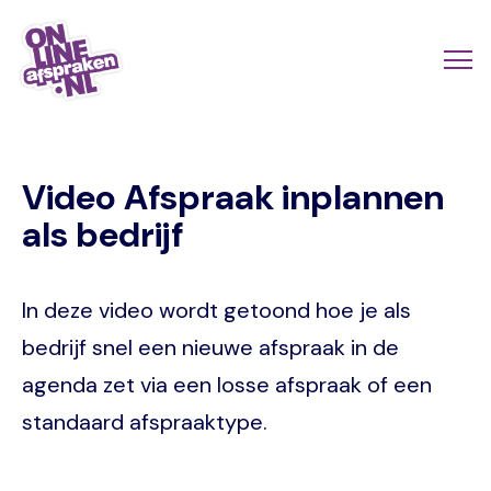
Naar
de
Actio
Ope
hoofdinhoud
links
me
Onlineafspraken.nl
scroll
Video Afspraak inplannen
mobi
als bedrijf
In deze video wordt getoond hoe je als
bedrijf snel een nieuwe afspraak in de
agenda zet via een losse afspraak of een
standaard afspraaktype.