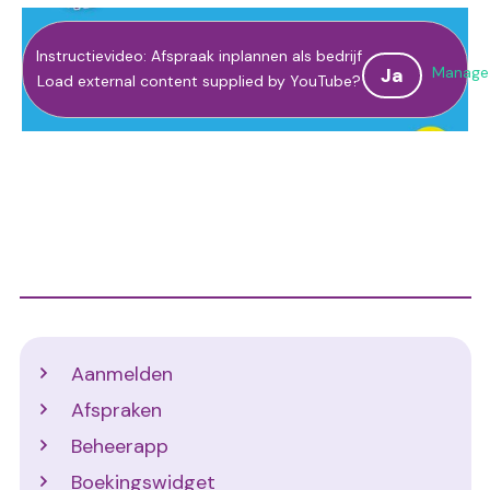
Instructievideo: Afspraak inplannen als bedrijf
Manage 
Ja
Load external content supplied by
YouTube
?
Support
Aanmelden
Afspraken
Beheerapp
Boekingswidget