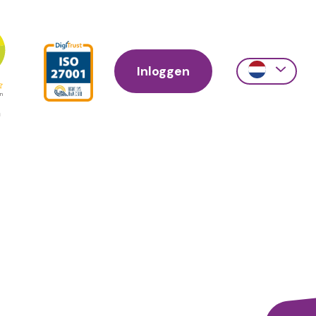
Inloggen
Action
links
scroll