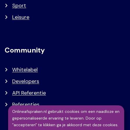
Sport
Leisure
Community
Whitelabel
Developers
API Referentie
Referenties
Onlineafspraken.nl gebruikt cookies om een naadloze en
gepersonaliseerde ervaring te leveren. Door op
Gebruik
"accepteren" te klikken ga je akkoord met deze cookies.