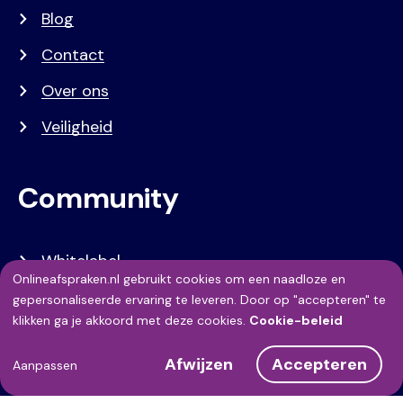
Blog
Contact
Over ons
Veiligheid
Community
Whitelabel
Onlineafspraken.nl gebruikt cookies om een naadloze en
Developers
Gebruik
gepersonaliseerde ervaring te leveren. Door op "accepteren" te
klikken ga je akkoord met deze cookies.
Cookie-beleid
van
API Referentie
Afwijzen
Accepteren
persoonsgegevens
Aanpassen
Referenties