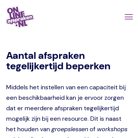
Naar
de
Actio
Ope
hoofdinhoud
links
me
Onlineafspraken.nl
scroll
Aantal afspraken
mobi
tegelijkertijd beperken
Middels het instellen van een capaciteit bij
een beschikbaarheid kan je ervoor zorgen
dat er meerdere afspraken tegelijkertijd
mogelijk zijn bij een resource. Dit is naast
het houden van
groepslessen
of
workshops