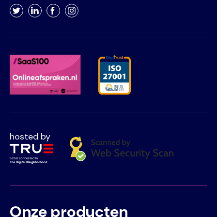
Twitter
LinkedIn
Facebook
Instagram
hosted by
Onze producten
Voet
Primair