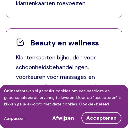
klantenkaarten toevoegen.
Beauty en wellness
Klantenkaarten bijhouden voor
schoonheidsbehandelingen,
voorkeuren voor massages en
overige wellness diensten opslaan,
Onlineafspraken.nl gebruikt cookies om een naadloze en
klant nieuwe afspraken laten
Gebruik
gepersonaliseerde ervaring te leveren. Door op "accepteren" te
klikken ga je akkoord met deze cookies.
Cookie-beleid
inplannen.
van
Afwijzen
Accepteren
persoonsgegevens
Aanpassen