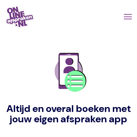
Naar
de
Actio
Ope
hoofdinhoud
links
me
Onlineafspraken.nl
scroll
mobi
Image
Altijd en overal boeken met
jouw eigen afspraken app