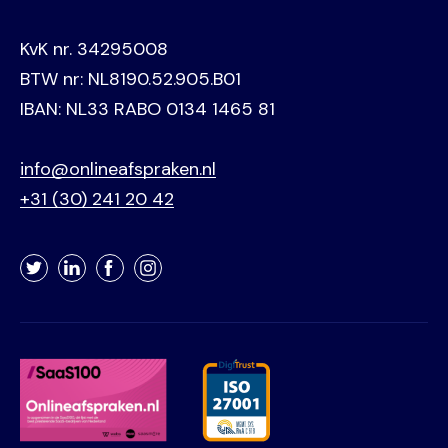
KvK nr. 34295008
BTW nr: NL8190.52.905.B01
IBAN: NL33 RABO 0134 1465 81
info@onlineafspraken.nl
+31 (30) 241 20 42
Twitter
LinkedIn
Facebook
Instagram