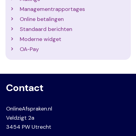
Managementrapportages
Online betalingen
Standaard berichten
Moderne widget
OA-Pay
Contact
OnlineAfspraken.nl
Veldzigt 2a
3454 PW Utrecht