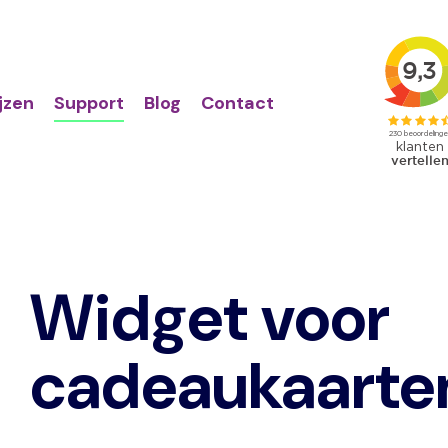
Action
Primair
links
menu
ijzen
Support
Blog
Contact
Widget voor
cadeaukaarte