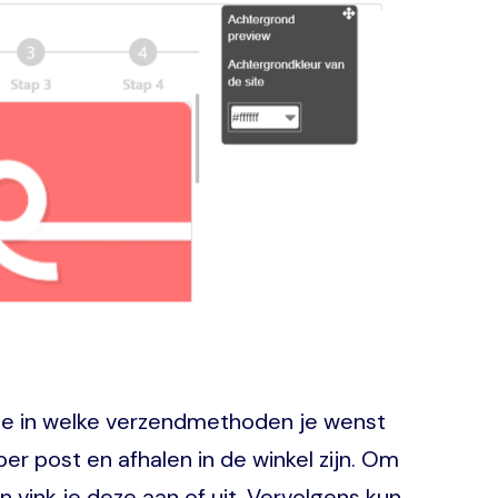
l je in welke verzendmethoden je wenst
per post en afhalen in de winkel zijn. Om
vink je deze aan of uit. Vervolgens kun