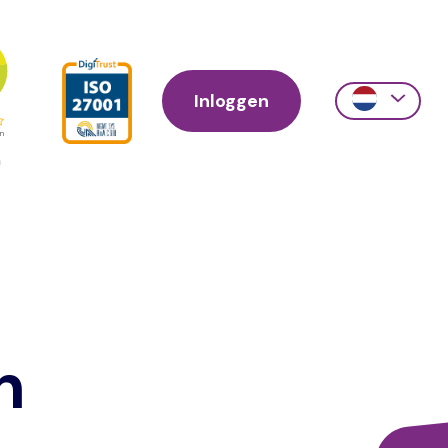
Inloggen
Action
links
scroll
n