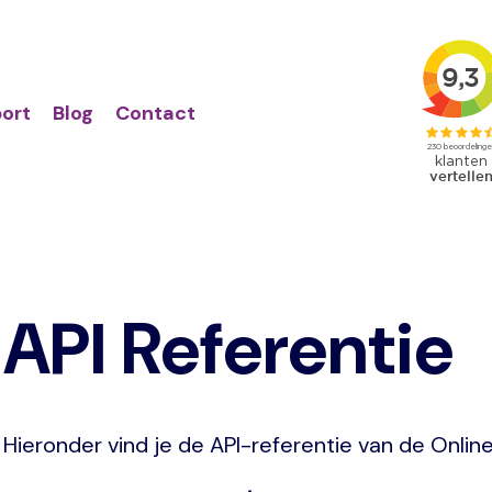
Action
Primair
links
menu
ort
Blog
Contact
API Referentie
Hieronder vind je de API-referentie van de Onlin