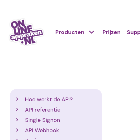
Naar
de
Action
hoofdinhoud
Hoofdnavigatie
Primair
Producten
Prijzen
Supp
links
menu
scroll
Onlineafspraken.nl
mobile
Developers
Hoe werkt de API?
API referentie
Single Signon
API Webhook