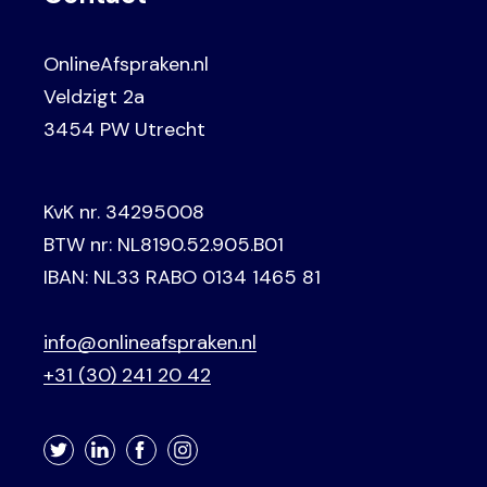
OnlineAfspraken.nl
Veldzigt 2a
3454 PW Utrecht
KvK nr. 34295008
BTW nr: NL8190.52.905.B01
IBAN: NL33 RABO 0134 1465 81
info@onlineafspraken.nl
+31 (30) 241 20 42
Twitter
LinkedIn
Facebook
Instagram