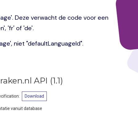
age'. Deze verwacht de code voor een
, 'fr' of 'de'.
ge', niet "defaultLanguageId".