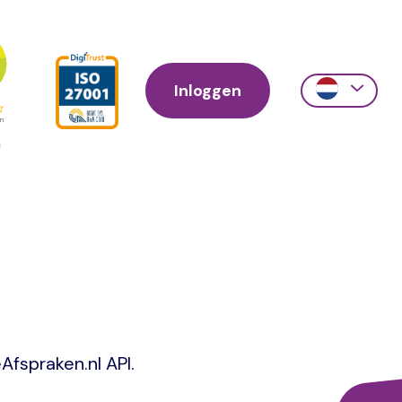
Inloggen
Action
links
scroll
eAfspraken.nl API.