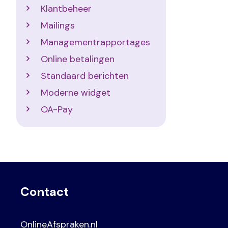
Klantbeheer
Mailings
Managementrapportages
Online betalingen
Standaard berichten
Moderne widget
OA-Pay
Contact
OnlineAfspraken.nl