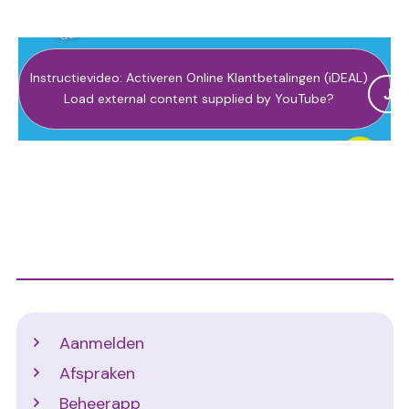
Instructievideo: Activeren Online Klantbetalingen (iDEAL)
Ja
Load external content supplied by
YouTube
?
Support
Aanmelden
Afspraken
Beheerapp