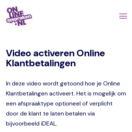
Naar
de
Actio
Ope
hoofdinhoud
links
me
Onlineafspraken.nl
scroll
Video activeren Online
mobi
Klantbetalingen
In deze video wordt getoond hoe je Online
Klantbetalingen activeert. Het is mogelijk om
een afspraaktype optioneel of verplicht
door de klant te laten betalen via
bijvoorbeeld iDEAL.