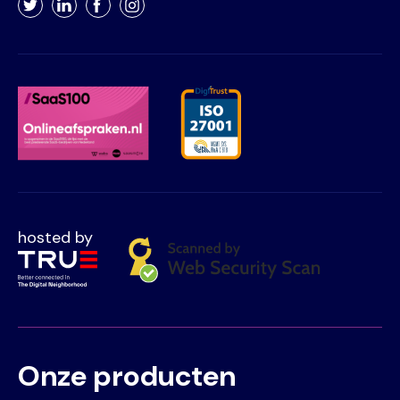
Twitter
LinkedIn
Facebook
Instagram
hosted by
Onze producten
Voet
Primair
menu